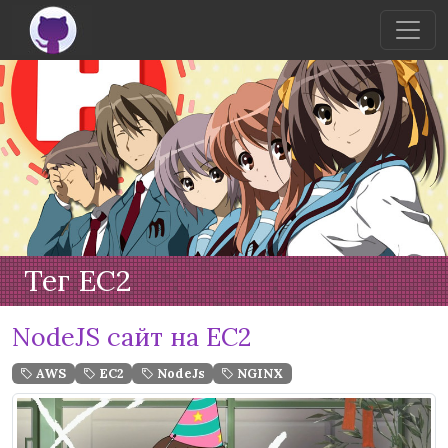
Тег EC2
NodeJS сайт на EC2
AWS
EC2
NodeJs
NGINX